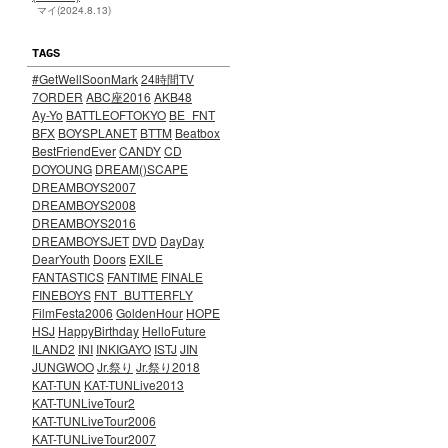
マイ(2024.8.13)
TAGS
#GetWellSoonMark
24時間TV
7ORDER
ABC座2016
AKB48
Ay-Yo
BATTLEOFTOKYO
BE_FNT
BFX
BOYSPLANET
BTTM
Beatbox
BestFriendEver
CANDY
CD
DOYOUNG
DREAM()SCAPE
DREAMBOYS2007
DREAMBOYS2008
DREAMBOYS2016
DREAMBOYSJET
DVD
DayDay
DearYouth
Doors
EXILE
FANTASTICS
FANTIME
FINALE
FINEBOYS
FNT_BUTTERFLY
FilmFesta2006
GoldenHour
HOPE
HSJ
HappyBirthday
HelloFuture
ILAND2
INI
INKIGAYO
ISTJ
JIN
JUNGWOO
Jr.祭り
Jr.祭り2018
KAT-TUN
KAT-TUNLive2013
KAT-TUNLiveTour2
KAT-TUNLiveTour2006
KAT-TUNLiveTour2007