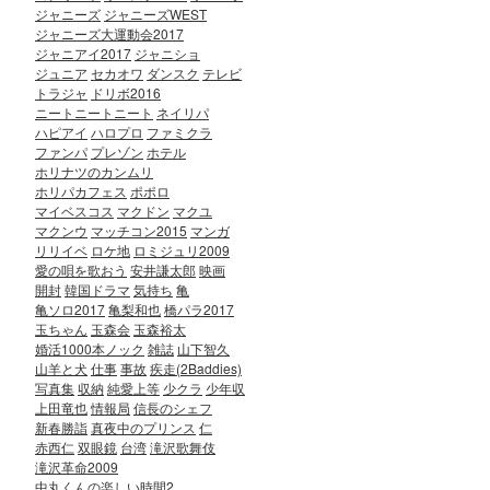
ジャニーズ
ジャニーズWEST
ジャニーズ大運動会2017
ジャニアイ2017
ジャニショ
ジュニア
セカオワ
ダンスク
テレビ
トラジャ
ドリボ2016
ニートニートニート
ネイリパ
ハピアイ
ハロプロ
ファミクラ
ファンパ
プレゾン
ホテル
ホリナツのカンムリ
ホリパカフェス
ポポロ
マイベスコス
マクドン
マクユ
マクンウ
マッチコン2015
マンガ
リリイベ
ロケ地
ロミジュリ2009
愛の唄を歌おう
安井謙太郎
映画
開封
韓国ドラマ
気持ち
亀
亀ソロ2017
亀梨和也
橋パラ2017
玉ちゃん
玉森会
玉森裕太
婚活1000本ノック
雑誌
山下智久
山羊と犬
仕事
事故
疾走(2Baddies)
写真集
収納
純愛上等
少クラ
少年収
上田竜也
情報局
信長のシェフ
新春勝詣
真夜中のプリンス
仁
赤西仁
双眼鏡
台湾
滝沢歌舞伎
滝沢革命2009
中丸くんの楽しい時間2