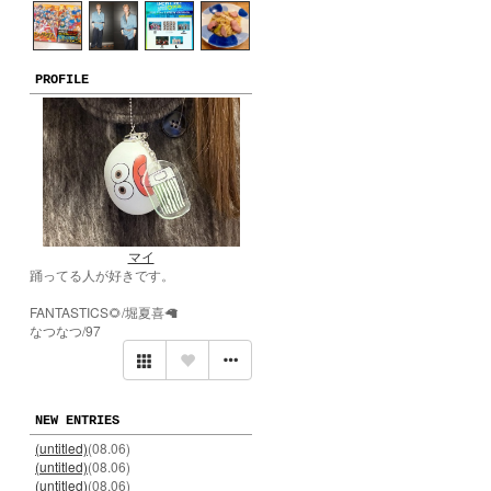
PROFILE
マイ
踊ってる人が好きです。
FANTASTICS🌻/堀夏喜🦙
なつなつ/97
NEW ENTRIES
(untitled)
(08.06)
(untitled)
(08.06)
(untitled)
(08.06)