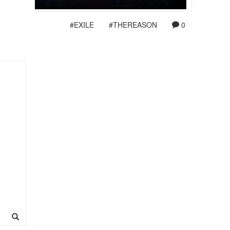
#EXILE
#THEREASON
0