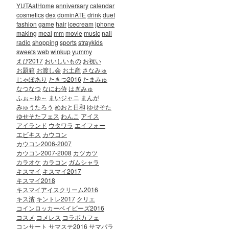
YUTAatHome
anniversary
calendar
cosmetics
dex
dominATE
drink
duet
fashion
game
hair
icecream
iphone
making
meal
mm
movie
music
nail
radio
shopping
sports
straykids
sweets
web
winkup
yummy
えび2017
おいしいもの
お祝い
お題箱
お渡し会
お土産
さなみゅ
じゃぽあり
たきつ2016
たまみゅ
なつなつ
なにわ侍
はぎみゅ
ふぉ～ゆ～
まいジャニ
まんが
みゅうたろう
めおと日和
ゆせそた
ゆせそたフェス
わんこ
アイス
アイランド
ウタワラ
エイフォー
エビキス
カウコン
カウコン2006-2007
カウコン2007-2008
カツカツ
カラオケ
カラコン
ガムシャラ
キスマイ
キスマイ2017
キスマイ2018
キスマイアイスクリーム2016
キス濱
キントレ2017
クリエ
コインロッカーベイビーズ2016
コスメ
コメレス
コラボカフェ
コンサート
サマステ2016
サマパラ