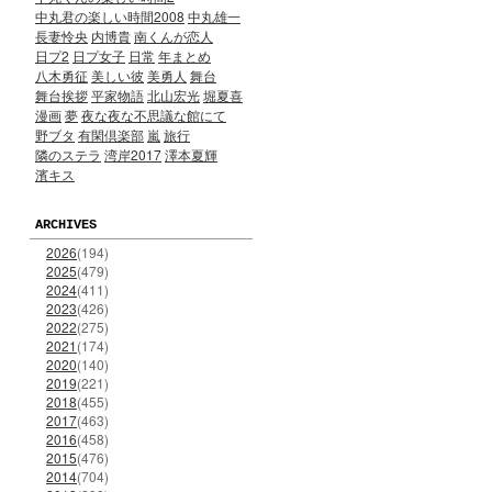
中丸君の楽しい時間2008
中丸雄一
長妻怜央
内博貴
南くんが恋人
日プ2
日プ女子
日常
年まとめ
八木勇征
美しい彼
美勇人
舞台
舞台挨拶
平家物語
北山宏光
堀夏喜
漫画
夢
夜な夜な不思議な館にて
野ブタ
有閑倶楽部
嵐
旅行
隣のステラ
湾岸2017
澤本夏輝
濱キス
ARCHIVES
2026
(194)
2025
(479)
2024
(411)
2023
(426)
2022
(275)
2021
(174)
2020
(140)
2019
(221)
2018
(455)
2017
(463)
2016
(458)
2015
(476)
2014
(704)