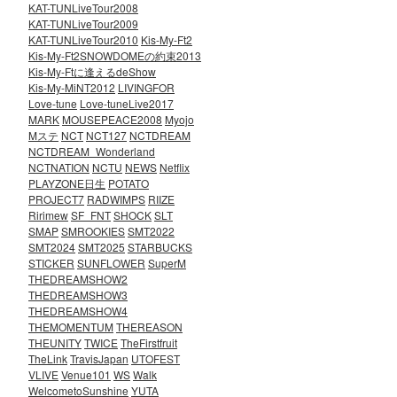
KAT-TUNLiveTour2008
KAT-TUNLiveTour2009
KAT-TUNLiveTour2010
Kis-My-Ft2
Kis-My-Ft2SNOWDOMEの約束2013
Kis-My-Ftに逢えるdeShow
Kis-My-MiNT2012
LIVINGFOR
Love-tune
Love-tuneLive2017
MARK
MOUSEPEACE2008
Myojo
Mステ
NCT
NCT127
NCTDREAM
NCTDREAM_Wonderland
NCTNATION
NCTU
NEWS
Netflix
PLAYZONE日生
POTATO
PROJECT7
RADWIMPS
RIIZE
Ririmew
SF_FNT
SHOCK
SLT
SMAP
SMROOKIES
SMT2022
SMT2024
SMT2025
STARBUCKS
STICKER
SUNFLOWER
SuperM
THEDREAMSHOW2
THEDREAMSHOW3
THEDREAMSHOW4
THEMOMENTUM
THEREASON
THEUNITY
TWICE
TheFirstfruit
TheLink
TravisJapan
UTOFEST
VLIVE
Venue101
WS
Walk
WelcometoSunshine
YUTA