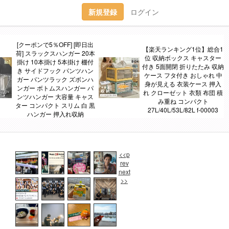
新規登録
ログイン
[クーポンで5％OFF] [即日出
【楽天ランキング1位】総合1
荷] スラックスハンガー 20本
位 収納ボックス キャスター
掛け 10本掛け 5本掛け 棚付
付き 5面開閉 折りたたみ 収納
き サイドフック パンツハン
ケース フタ付き おしゃれ 中
ガー パンツラック ズボンハ
身が見える 衣装ケース 押入
ンガー ボトムスハンガー パ
れ クローゼット 衣類 布団 積
ンツハンガー 大容量 キャス
み重ね コンパクト
ター コンパクト スリム 白 黒
27L/40L/53L/82L f-00003
ハンガー 押入れ収納
<<p
rev
next
>>