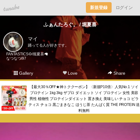
tuna.be
新規登録
ログイン
ふぁんたろぐ。 / 堀夏喜
マイ
踊ってる人が好きです。
FANTASTICS🌻/堀夏喜🦙
なつなつ/97
Gallery
Love
Share
【最大30％OFF★神トククーポン】〈新規P10倍〉人気No.1 ソイ
プロテイン 1kg 3kg ザプロ ダイエット ソイ プロテイン 女性 美容
男性 植物性 プロテインダイエット 置き換え 美味しい チョコ ピラ
ティス チョコ 黒ごまきなこ ほうじ茶 たんぱく質 THE PROTEIN 送
料無料