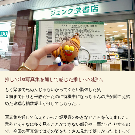
推しの1st写真集を通して感じた推しへの想い。
もう緊張で死ぬんじゃないかってぐらい緊張した笑
直前までわりと平静だったのに待機中になっちゃんの声が聞こえ始
めた途端心拍数爆上がりしてしもうた…
写真集を通して伝えたかった堀夏喜の好きなところを伝えました。
意外とそんなに多く見ることができない部分や一面だったりするの
で、今回の写真集ではその姿をたくさん見れて嬉しかったよ！って