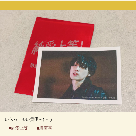
いらっしゃい貴明～( ᷇ ᵕ ᷆ )
#純愛上等
#堀夏喜