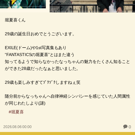
堀夏喜くん
29歳の誕生日おめでとうございます。
EXILE(ドーム)や1st写真集もあり
“FANTASTICSの堀夏喜”とはまた違う
知ってるようで知らなかったなっちゃんの魅力をたくさん知ること
ができた28歳だったなぁと思いました。
29歳も楽しみすぎてｿﾞｸｿﾞｸしますねぇ笑
随分前からなっちゃんへ自律神経シンパシーを感じていた人間属性
が同じわたしより(謎)
#堀夏喜
0
2026.08.06 00:00