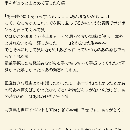
事をギュッとまとめて言ったら笑
｢あー確かに！そうっすねぇ…………あんまないかも……｣
って、なっちゃんこれまでを振り返ってるかのような表情でボソボ
ソッと言ってくれて笑
やばいこのままじゃ時止まる！って思って食い気味に｢そう！意外
と見れないから！嬉しかった！！！｣とかぶせた私wwww
でもそれに対して笑いながら｢あざっす｣っていつものあの感じで言
ってくれた笑
最後手振ったら微笑みながら右手でちっちゃく手振ってくれたの可
愛かった嬉しかった～あの顔忘れられん。
正直好きな理由とかも話したかったし、あーすればよかったとかあ
の時あれ言えばよかったなんて思い出せばキリがないんだけど、あ
の時のわたしはあれが限界だった笑
写真集も書店イベントも宝物すぎて本当に幸せです。ありがとう。
これまでのおたく人生において、あんまり対面系イベントってそこ