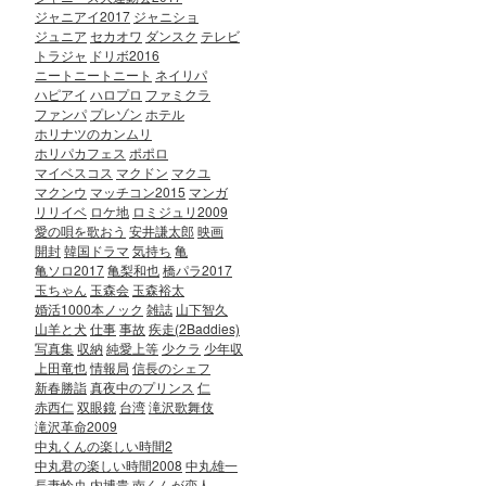
ジャニアイ2017
ジャニショ
ジュニア
セカオワ
ダンスク
テレビ
トラジャ
ドリボ2016
ニートニートニート
ネイリパ
ハピアイ
ハロプロ
ファミクラ
ファンパ
プレゾン
ホテル
ホリナツのカンムリ
ホリパカフェス
ポポロ
マイベスコス
マクドン
マクユ
マクンウ
マッチコン2015
マンガ
リリイベ
ロケ地
ロミジュリ2009
愛の唄を歌おう
安井謙太郎
映画
開封
韓国ドラマ
気持ち
亀
亀ソロ2017
亀梨和也
橋パラ2017
玉ちゃん
玉森会
玉森裕太
婚活1000本ノック
雑誌
山下智久
山羊と犬
仕事
事故
疾走(2Baddies)
写真集
収納
純愛上等
少クラ
少年収
上田竜也
情報局
信長のシェフ
新春勝詣
真夜中のプリンス
仁
赤西仁
双眼鏡
台湾
滝沢歌舞伎
滝沢革命2009
中丸くんの楽しい時間2
中丸君の楽しい時間2008
中丸雄一
長妻怜央
内博貴
南くんが恋人