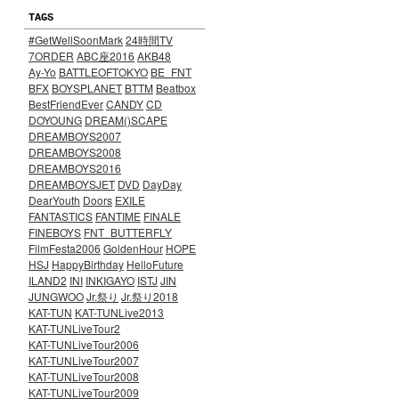
TAGS
#GetWellSoonMark
24時間TV
7ORDER
ABC座2016
AKB48
Ay-Yo
BATTLEOFTOKYO
BE_FNT
BFX
BOYSPLANET
BTTM
Beatbox
BestFriendEver
CANDY
CD
DOYOUNG
DREAM()SCAPE
DREAMBOYS2007
DREAMBOYS2008
DREAMBOYS2016
DREAMBOYSJET
DVD
DayDay
DearYouth
Doors
EXILE
FANTASTICS
FANTIME
FINALE
FINEBOYS
FNT_BUTTERFLY
FilmFesta2006
GoldenHour
HOPE
HSJ
HappyBirthday
HelloFuture
ILAND2
INI
INKIGAYO
ISTJ
JIN
JUNGWOO
Jr.祭り
Jr.祭り2018
KAT-TUN
KAT-TUNLive2013
KAT-TUNLiveTour2
KAT-TUNLiveTour2006
KAT-TUNLiveTour2007
KAT-TUNLiveTour2008
KAT-TUNLiveTour2009