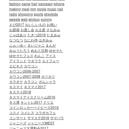
fashion
game
hair
icecream
iphone
making
meal
mm
movie
music
nail
radio
shopping
sports
straykids
sweets
web
winkup
yummy
えび2017
おいしいもの
お祝い
お題箱
お渡し会
お土産
さなみゅ
じゃぽあり
たきつ2016
たまみゅ
なつなつ
なにわ侍
はぎみゅ
ふぉ～ゆ～
まいジャニ
まんが
みゅうたろう
めおと日和
ゆせそた
ゆせそたフェス
わんこ
アイス
アイランド
ウタワラ
エイフォー
エビキス
カウコン
カウコン2006-2007
カウコン2007-2008
カツカツ
カラオケ
カラコン
ガムシャラ
キスマイ
キスマイ2017
キスマイ2018
キスマイアイスクリーム2016
キス濱
キントレ2017
クリエ
コインロッカーベイビーズ2016
コスメ
コメレス
コラボカフェ
コンサート
サマステ2016
サマパラ
ジャニーズ
ジャニーズWEST
ジャニーズ大運動会2017