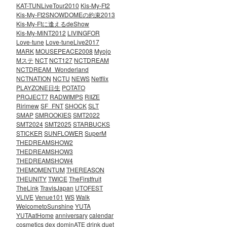
KAT-TUNLiveTour2010
Kis-My-Ft2
Kis-My-Ft2SNOWDOMEの約束2013
Kis-My-Ftに逢えるdeShow
Kis-My-MiNT2012
LIVINGFOR
Love-tune
Love-tuneLive2017
MARK
MOUSEPEACE2008
Myojo
Mステ
NCT
NCT127
NCTDREAM
NCTDREAM_Wonderland
NCTNATION
NCTU
NEWS
Netflix
PLAYZONE日生
POTATO
PROJECT7
RADWIMPS
RIIZE
Ririmew
SF_FNT
SHOCK
SLT
SMAP
SMROOKIES
SMT2022
SMT2024
SMT2025
STARBUCKS
STICKER
SUNFLOWER
SuperM
THEDREAMSHOW2
THEDREAMSHOW3
THEDREAMSHOW4
THEMOMENTUM
THEREASON
THEUNITY
TWICE
TheFirstfruit
TheLink
TravisJapan
UTOFEST
VLIVE
Venue101
WS
Walk
WelcometoSunshine
YUTA
YUTAatHome
anniversary
calendar
cosmetics
dex
dominATE
drink
duet