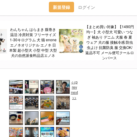
新規登録
ログイン
【まとめ買い対象】【1490円
わんちゃん はらまき 腹巻き
均一】犬 小型犬 可愛い つな
温活 冷房対策 フリーサイズ
ぎ 袖あり デニム 犬服 春 夏
1-30キログラム 犬 猫 enone
ウェア 犬の服 接触冷感 防虫
エノネオリジナル エノネ 日
虫よけ 抗菌防臭 服 交換OK/
本製 超小型犬 小型 中型 大型
返品不可 メール便可クールロ
犬の自然派食料品店エノネ
ンパース
<<p
rev
next
>>