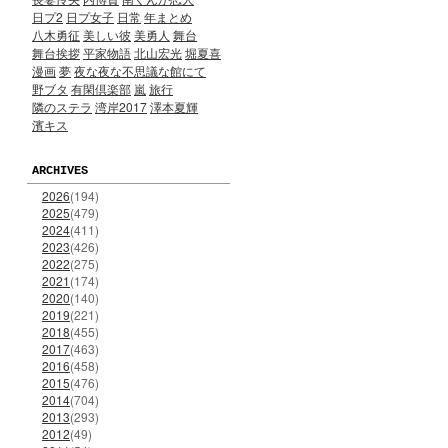
日プ2
日プ女子
日常
年まとめ
八木勇征
美しい彼
美勇人
舞台
舞台挨拶
平家物語
北山宏光
堀夏喜
漫画
夢
夜な夜な不思議な館にて
野ブタ
有閑倶楽部
嵐
旅行
隣のステラ
湾岸2017
澤本夏輝
濱キス
ARCHIVES
2026
(194)
2025
(479)
2024
(411)
2023
(426)
2022
(275)
2021
(174)
2020
(140)
2019
(221)
2018
(455)
2017
(463)
2016
(458)
2015
(476)
2014
(704)
2013
(293)
2012
(49)