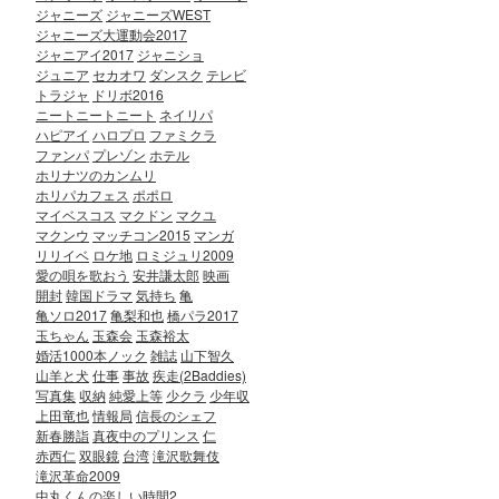
ジャニーズ
ジャニーズWEST
ジャニーズ大運動会2017
ジャニアイ2017
ジャニショ
ジュニア
セカオワ
ダンスク
テレビ
トラジャ
ドリボ2016
ニートニートニート
ネイリパ
ハピアイ
ハロプロ
ファミクラ
ファンパ
プレゾン
ホテル
ホリナツのカンムリ
ホリパカフェス
ポポロ
マイベスコス
マクドン
マクユ
マクンウ
マッチコン2015
マンガ
リリイベ
ロケ地
ロミジュリ2009
愛の唄を歌おう
安井謙太郎
映画
開封
韓国ドラマ
気持ち
亀
亀ソロ2017
亀梨和也
橋パラ2017
玉ちゃん
玉森会
玉森裕太
婚活1000本ノック
雑誌
山下智久
山羊と犬
仕事
事故
疾走(2Baddies)
写真集
収納
純愛上等
少クラ
少年収
上田竜也
情報局
信長のシェフ
新春勝詣
真夜中のプリンス
仁
赤西仁
双眼鏡
台湾
滝沢歌舞伎
滝沢革命2009
中丸くんの楽しい時間2