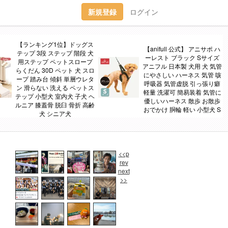
新規登録
ログイン
【ランキング1位】ドッグス
【anifull 公式】 アニサポ ハ
テップ 3段 ステップ 階段 犬
ーレスト ブラック Sサイズ
用ステップ ペットスロープ
アニフル 日本製 犬用 犬 気管
らくだん 30D ペット 犬 スロ
にやさしい ハーネス 気管 咳
ープ 踏み台 傾斜 単層ウレタ
呼吸器 気管虚脱 引っ張り癖
ン 滑らない 洗える ペットス
軽量 洗濯可 簡易装着 気管に
テップ 小型犬 室内犬 子犬 ヘ
優しいハーネス 散歩 お散歩
ルニア 膝蓋骨 脱臼 骨折 高齢
おでかけ 胴輪 軽い 小型犬 S
犬 シニア犬
<<p
rev
next
>>