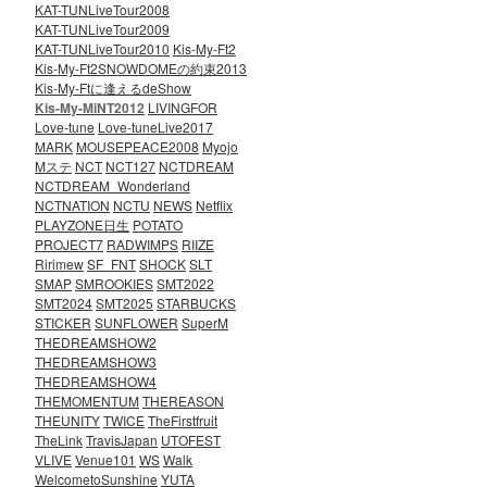
KAT-TUNLiveTour2008
KAT-TUNLiveTour2009
KAT-TUNLiveTour2010
Kis-My-Ft2
Kis-My-Ft2SNOWDOMEの約束2013
Kis-My-Ftに逢えるdeShow
Kis-My-MiNT2012
LIVINGFOR
Love-tune
Love-tuneLive2017
MARK
MOUSEPEACE2008
Myojo
Mステ
NCT
NCT127
NCTDREAM
NCTDREAM_Wonderland
NCTNATION
NCTU
NEWS
Netflix
PLAYZONE日生
POTATO
PROJECT7
RADWIMPS
RIIZE
Ririmew
SF_FNT
SHOCK
SLT
SMAP
SMROOKIES
SMT2022
SMT2024
SMT2025
STARBUCKS
STICKER
SUNFLOWER
SuperM
THEDREAMSHOW2
THEDREAMSHOW3
THEDREAMSHOW4
THEMOMENTUM
THEREASON
THEUNITY
TWICE
TheFirstfruit
TheLink
TravisJapan
UTOFEST
VLIVE
Venue101
WS
Walk
WelcometoSunshine
YUTA