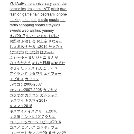
YUTAatHome
anniversary
calendar
cosmetics
dex
dominATE
drink
duet
fashion
game
hair
icecream
iphone
making
meal
mm
movie
music
nail
radio
shopping
sports
straykids
sweets
web
winkup
yummy
えび2017
おいしいもの
お祝い
お題箱
お渡し会
お土産
さなみゅ
じゃぽあり
たきつ2016
たまみゅ
なつなつ
なにわ侍
はぎみゅ
ふぉ～ゆ～
まいジャニ
まんが
みゅうたろう
めおと日和
ゆせそた
ゆせそたフェス
わんこ
アイス
アイランド
ウタワラ
エイフォー
エビキス
カウコン
カウコン2006-2007
カウコン2007-2008
カツカツ
カラオケ
カラコン
ガムシャラ
キスマイ
キスマイ2017
キスマイ2018
キスマイアイスクリーム2016
キス濱
キントレ2017
クリエ
コインロッカーベイビーズ2016
コスメ
コメレス
コラボカフェ
コンサート
サマステ2016
サマパラ