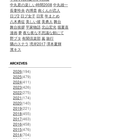
中丸君の楽しい時間2008
中丸雄一
長妻怜央
内博貴
南くんが恋人
日プ2
日プ女子
日常
年まとめ
八木勇征
美しい彼
美勇人
舞台
舞台挨拶
平家物語
北山宏光
堀夏喜
漫画
夢
夜な夜な不思議な館にて
野ブタ
有閑倶楽部
嵐
旅行
隣のステラ
湾岸2017
澤本夏輝
濱キス
ARCHIVES
2026
(194)
2025
(479)
2024
(411)
2023
(426)
2022
(275)
2021
(174)
2020
(140)
2019
(221)
2018
(455)
2017
(463)
2016
(458)
2015
(476)
2014
(704)