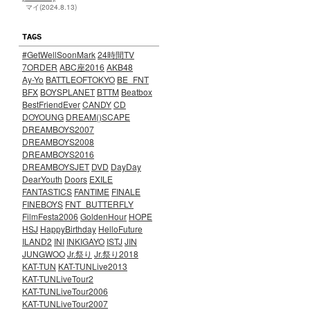
マイ(2024.8.13)
TAGS
#GetWellSoonMark
24時間TV
7ORDER
ABC座2016
AKB48
Ay-Yo
BATTLEOFTOKYO
BE_FNT
BFX
BOYSPLANET
BTTM
Beatbox
BestFriendEver
CANDY
CD
DOYOUNG
DREAM()SCAPE
DREAMBOYS2007
DREAMBOYS2008
DREAMBOYS2016
DREAMBOYSJET
DVD
DayDay
DearYouth
Doors
EXILE
FANTASTICS
FANTIME
FINALE
FINEBOYS
FNT_BUTTERFLY
FilmFesta2006
GoldenHour
HOPE
HSJ
HappyBirthday
HelloFuture
ILAND2
INI
INKIGAYO
ISTJ
JIN
JUNGWOO
Jr.祭り
Jr.祭り2018
KAT-TUN
KAT-TUNLive2013
KAT-TUNLiveTour2
KAT-TUNLiveTour2006
KAT-TUNLiveTour2007