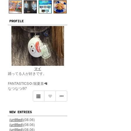
PROFILE
マイ
踊ってる人が好きです。
FANTASTICS🌻/堀夏喜🦙
なつなつ/97
NEW ENTRIES
(untitled)
(08.06)
(untitled)
(08.06)
(untitled)
(08.06)