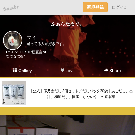
tuna.be
新規登録
ログイン
ふぁんたろぐ。
マイ
踊ってる人が好きです。
FANTASTICS🌻/堀夏喜🦙
なつなつ/97
Gallery
Love
Share
【公式】茅乃舎だし 3個セット／だしパック30袋｜あごだし、出
汁、和風だし、国産、かやのや｜久原本家