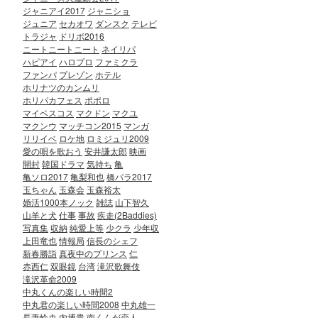
ジャニアイ2017
ジャニショ
ジュニア
セカオワ
ダンスク
テレビ
トラジャ
ドリボ2016
ニートニートニート
ネイリパ
ハピアイ
ハロプロ
ファミクラ
ファンパ
プレゾン
ホテル
ホリナツのカンムリ
ホリパカフェス
ポポロ
マイベスコス
マクドン
マクユ
マクンウ
マッチコン2015
マンガ
リリイベ
ロケ地
ロミジュリ2009
愛の唄を歌おう
安井謙太郎
映画
開封
韓国ドラマ
気持ち
亀
亀ソロ2017
亀梨和也
橋パラ2017
玉ちゃん
玉森会
玉森裕太
婚活1000本ノック
雑誌
山下智久
山羊と犬
仕事
事故
疾走(2Baddies)
写真集
収納
純愛上等
少クラ
少年収
上田竜也
情報局
信長のシェフ
新春勝詣
真夜中のプリンス
仁
赤西仁
双眼鏡
台湾
滝沢歌舞伎
滝沢革命2009
中丸くんの楽しい時間2
中丸君の楽しい時間2008
中丸雄一
長妻怜央
内博貴
南くんが恋人