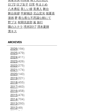
日プ2
日プ女子
日常
年まとめ
八木勇征
美しい彼
美勇人
舞台
舞台挨拶
平家物語
北山宏光
堀夏喜
漫画
夢
夜な夜な不思議な館にて
野ブタ
有閑倶楽部
嵐
旅行
隣のステラ
湾岸2017
澤本夏輝
濱キス
ARCHIVES
2026
(194)
2025
(479)
2024
(411)
2023
(426)
2022
(275)
2021
(174)
2020
(140)
2019
(221)
2018
(455)
2017
(463)
2016
(458)
2015
(476)
2014
(704)
2013
(293)
2012
(49)