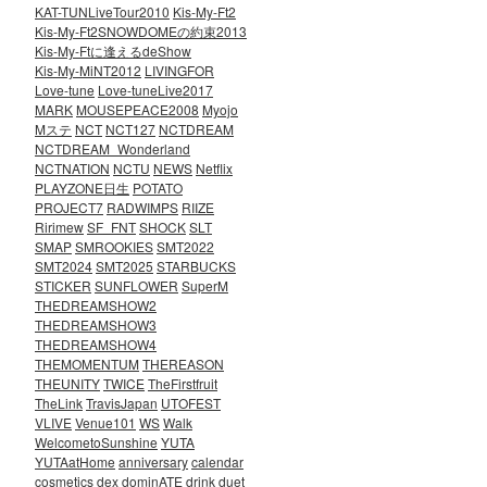
KAT-TUNLiveTour2010
Kis-My-Ft2
Kis-My-Ft2SNOWDOMEの約束2013
Kis-My-Ftに逢えるdeShow
Kis-My-MiNT2012
LIVINGFOR
Love-tune
Love-tuneLive2017
MARK
MOUSEPEACE2008
Myojo
Mステ
NCT
NCT127
NCTDREAM
NCTDREAM_Wonderland
NCTNATION
NCTU
NEWS
Netflix
PLAYZONE日生
POTATO
PROJECT7
RADWIMPS
RIIZE
Ririmew
SF_FNT
SHOCK
SLT
SMAP
SMROOKIES
SMT2022
SMT2024
SMT2025
STARBUCKS
STICKER
SUNFLOWER
SuperM
THEDREAMSHOW2
THEDREAMSHOW3
THEDREAMSHOW4
THEMOMENTUM
THEREASON
THEUNITY
TWICE
TheFirstfruit
TheLink
TravisJapan
UTOFEST
VLIVE
Venue101
WS
Walk
WelcometoSunshine
YUTA
YUTAatHome
anniversary
calendar
cosmetics
dex
dominATE
drink
duet