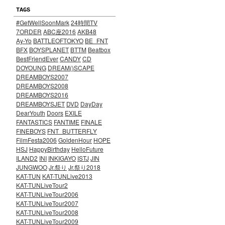
TAGS
#GetWellSoonMark
24時間TV
7ORDER
ABC座2016
AKB48
Ay-Yo
BATTLEOFTOKYO
BE_FNT
BFX
BOYSPLANET
BTTM
Beatbox
BestFriendEver
CANDY
CD
DOYOUNG
DREAM()SCAPE
DREAMBOYS2007
DREAMBOYS2008
DREAMBOYS2016
DREAMBOYSJET
DVD
DayDay
DearYouth
Doors
EXILE
FANTASTICS
FANTIME
FINALE
FINEBOYS
FNT_BUTTERFLY
FilmFesta2006
GoldenHour
HOPE
HSJ
HappyBirthday
HelloFuture
ILAND2
INI
INKIGAYO
ISTJ
JIN
JUNGWOO
Jr.祭り
Jr.祭り2018
KAT-TUN
KAT-TUNLive2013
KAT-TUNLiveTour2
KAT-TUNLiveTour2006
KAT-TUNLiveTour2007
KAT-TUNLiveTour2008
KAT-TUNLiveTour2009