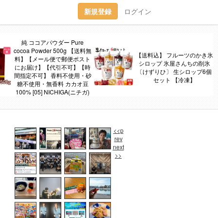
新規登録
ログイン
純 ココアパウダー Pure
cocoa Powder 500g 【送料無
【送料込】 フルーツのかき氷
料】【メール便で郵便ポスト
シロップ 氷屋さんちの削氷
にお届け】【代引不可】【時
〔けずりひ〕 生シロップ6個
間指定不可】 香料不使用・砂
セット 【冷凍】
糖不使用・無香料 カカオ豆
100% [05] NICHIGA(ニチガ)
<<p
rev
next
>>