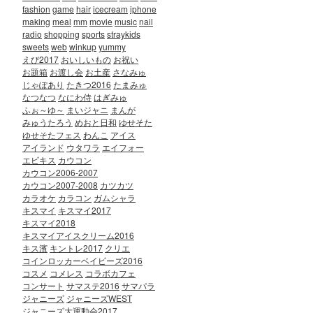
fashion
game
hair
icecream
iphone
making
meal
mm
movie
music
nail
radio
shopping
sports
straykids
sweets
web
winkup
yummy
えび2017
おいしいもの
お祝い
お題箱
お渡し会
お土産
さなみゅ
じゃぽあり
たきつ2016
たまみゅ
なつなつ
なにわ侍
はぎみゅ
ふぉ～ゆ～
まいジャニ
まんが
みゅうたろう
めおと日和
ゆせそた
ゆせそたフェス
わんこ
アイス
アイランド
ウタワラ
エイフォー
エビキス
カウコン
カウコン2006-2007
カウコン2007-2008
カツカツ
カラオケ
カラコン
ガムシャラ
キスマイ
キスマイ2017
キスマイ2018
キスマイアイスクリーム2016
キス濱
キントレ2017
クリエ
コインロッカーベイビーズ2016
コスメ
コメレス
コラボカフェ
コンサート
サマステ2016
サマパラ
ジャニーズ
ジャニーズWEST
ジャニーズ大運動会2017