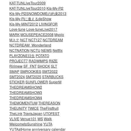
KAT-TUNLiveTour2009
KAT-TUNLiveTour2010
Kis-My-Ft2
Kis-My-Ft2SNOWDOMEの約束2013
Kis-My-Ftに逢えるdeShow
Kis-My-MiNT2012
LIVINGFOR
Love-tune
Love-tuneLive2017
MARK
MOUSEPEACE2008
Myojo
Mステ
NCT
NCT127
NCTDREAM
NCTDREAM_Wonderland
NCTNATION
NCTU
NEWS
Netflix
PLAYZONE日生
POTATO
PROJECT7
RADWIMPS
RIIZE
Ririmew
SF_FNT
SHOCK
SLT
SMAP
SMROOKIES
SMT2022
SMT2024
SMT2025
STARBUCKS
STICKER
SUNFLOWER
SuperM
THEDREAMSHOW2
THEDREAMSHOW3
THEDREAMSHOW4
THEMOMENTUM
THEREASON
THEUNITY
TWICE
TheFirstfruit
TheLink
TravisJapan
UTOFEST
VLIVE
Venue101
WS
Walk
WelcometoSunshine
YUTA
YUTAatHome
anniversary
calendar