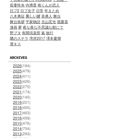
長妻怜央
内博貴
南くんが恋人
日プ2
日プ女子
日常
年まとめ
八木勇征
美しい彼
美勇人
舞台
舞台挨拶
平家物語
北山宏光
堀夏喜
漫画
夢
夜な夜な不思議な館にて
野ブタ
有閑倶楽部
嵐
旅行
隣のステラ
湾岸2017
澤本夏輝
濱キス
ARCHIVES
2026
(194)
2025
(479)
2024
(411)
2023
(426)
2022
(275)
2021
(174)
2020
(140)
2019
(221)
2018
(455)
2017
(463)
2016
(458)
2015
(476)
2014
(704)
2013
(293)