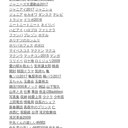
ジャニーズ大運動会2017
ジャニアイ2017
ジャニショ
ジュニア
セカオワ
ダンスク
テレビ
トラジャ
ドリボ2016
ニートニートニート
ネイリパ
ハピアイ
ハロプロ
ファミクラ
ファンパ
プレゾン
ホテル
ホリナツのカンムリ
ホリパカフェス
ポポロ
マイベスコス
マクドン
マクユ
マクンウ
マッチコン2015
マンガ
リリイベ
ロケ地
ロミジュリ2009
愛の唄を歌おう
安井謙太郎
映画
開封
韓国ドラマ
気持ち
亀
亀ソロ2017
亀梨和也
橋パラ2017
玉ちゃん
玉森会
玉森裕太
婚活1000本ノック
雑誌
山下智久
山羊と犬
仕事
事故
疾走(2Baddies)
写真集
収納
純愛上等
少クラ
少年収
上田竜也
情報局
信長のシェフ
新春勝詣
真夜中のプリンス
仁
赤西仁
双眼鏡
台湾
滝沢歌舞伎
滝沢革命2009
中丸くんの楽しい時間2
中丸君の楽しい時間2008
中丸雄一