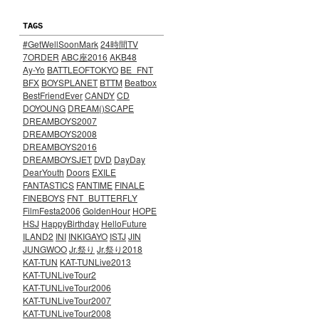
TAGS
#GetWellSoonMark
24時間TV
7ORDER
ABC座2016
AKB48
Ay-Yo
BATTLEOFTOKYO
BE_FNT
BFX
BOYSPLANET
BTTM
Beatbox
BestFriendEver
CANDY
CD
DOYOUNG
DREAM()SCAPE
DREAMBOYS2007
DREAMBOYS2008
DREAMBOYS2016
DREAMBOYSJET
DVD
DayDay
DearYouth
Doors
EXILE
FANTASTICS
FANTIME
FINALE
FINEBOYS
FNT_BUTTERFLY
FilmFesta2006
GoldenHour
HOPE
HSJ
HappyBirthday
HelloFuture
ILAND2
INI
INKIGAYO
ISTJ
JIN
JUNGWOO
Jr.祭り
Jr.祭り2018
KAT-TUN
KAT-TUNLive2013
KAT-TUNLiveTour2
KAT-TUNLiveTour2006
KAT-TUNLiveTour2007
KAT-TUNLiveTour2008