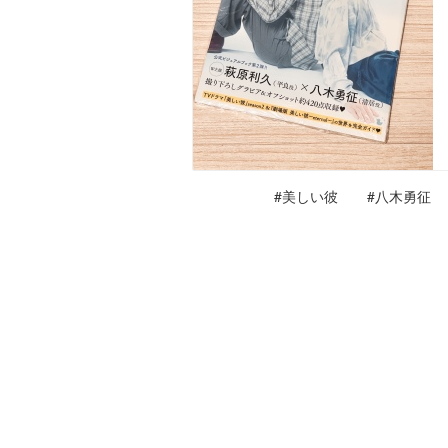
#美しい彼
#八木勇征