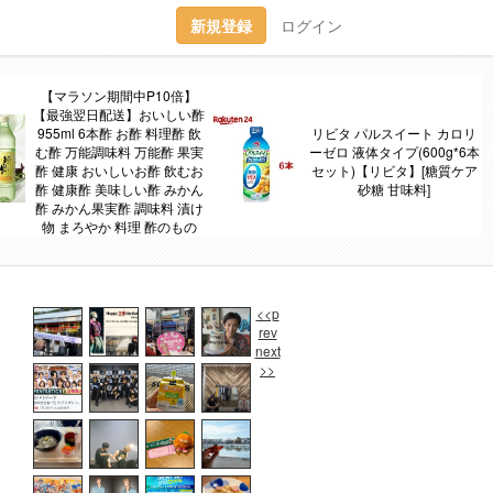
新規登録
ログイン
【マラソン期間中P10倍】
【最強翌日配送】おいしい酢
955ml 6本酢 お酢 料理酢 飲
リビタ パルスイート カロリ
む酢 万能調味料 万能酢 果実
ーゼロ 液体タイプ(600g*6本
酢 健康 おいしいお酢 飲むお
セット)【リビタ】[糖質ケア
酢 健康酢 美味しい酢 みかん
砂糖 甘味料]
酢 みかん果実酢 調味料 漬け
物 まろやか 料理 酢のもの
<<p
rev
next
>>