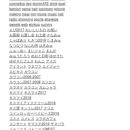
cosmetics
dex
dominATE
drink
duet
fashion
game
hair
icecream
iphone
making
meal
mm
movie
music
nail
radio
shopping
sports
straykids
sweets
web
winkup
yummy
えび2017
おいしいもの
お祝い
お題箱
お渡し会
お土産
さなみゅ
じゃぽあり
たきつ2016
たまみゅ
なつなつ
なにわ侍
はぎみゅ
ふぉ～ゆ～
まいジャニ
まんが
みゅうたろう
めおと日和
ゆせそた
ゆせそたフェス
わんこ
アイス
アイランド
ウタワラ
エイフォー
エビキス
カウコン
カウコン2006-2007
カウコン2007-2008
カツカツ
カラオケ
カラコン
ガムシャラ
キスマイ
キスマイ2017
キスマイ2018
キスマイアイスクリーム2016
キス濱
キントレ2017
クリエ
コインロッカーベイビーズ2016
コスメ
コメレス
コラボカフェ
コンサート
サマステ2016
サマパラ
ジャニーズ
ジャニーズWEST