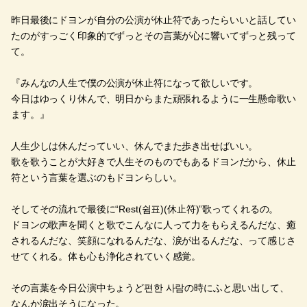
昨日最後にドヨンが自分の公演が休止符であったらいいと話してい
たのがすっごく印象的でずっとその言葉が心に響いてずっと残って
て。
『みんなの人生で僕の公演が休止符になって欲しいです。
今日はゆっくり休んで、明日からまた頑張れるように一生懸命歌い
ます。』
人生少しは休んだっていい、休んでまた歩き出せばいい。
歌を歌うことが大好きで人生そのものでもあるドヨンだから、休止
符という言葉を選ぶのもドヨンらしい。
そしてその流れで最後に“Rest(쉼표)(休止符)”歌ってくれるの。
ドヨンの歌声を聞くと歌でこんなに人って力をもらえるんだな、癒
されるんだな、笑顔になれるんだな、涙が出るんだな、って感じさ
せてくれる。体も心も浄化されていく感覚。
その言葉を今日公演中ちょうど편한 사람の時にふと思い出して、
なんか涙出そうになった。