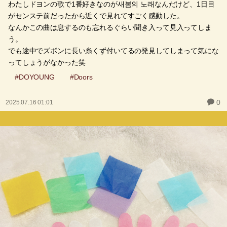
わたしドヨンの歌で1番好きなのが새봄의 노래なんだけど、1日目
がセンステ前だったから近くで見れてすごく感動した。
なんかこの曲は息するのも忘れるぐらい聞き入って見入ってしま
う。
でも途中でズボンに長い糸くず付いてるの発見してしまって気にな
ってしょうがなかった笑
#DOYOUNG
#Doors
0
2025.07.16 01:01