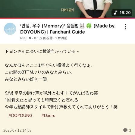
ドヨンさんに会いに横浜向かっている～
なんかほんとここ1年ぐらい横浜よく行くなぁ。
この間のBTTMぶりのみなとみらい。
みなとみらい好きー🥰
안녕 우주の掛け声が意外とむずくてがんばるわ笑
1回覚えたと思っても時間空くと忘れる…
今年も塾講師スタイルで掛け声教えてくれてありがとう！笑
#DOYOUNG
#Doors
0
2025.07.12 14:58