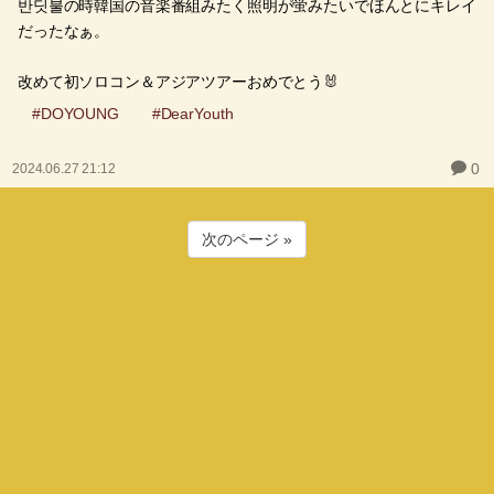
반딧불の時韓国の音楽番組みたく照明が蛍みたいでほんとにキレイ
だったなぁ。
改めて初ソロコン＆アジアツアーおめでとう🐰
#DOYOUNG
#DearYouth
0
2024.06.27 21:12
次のページ »
ギャラリー
最近の投稿
(untitled)
(08.06)
(untitled)
(08.04)
(untitled)
(08.02)
(untitled)
(08.01)