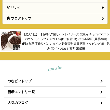
リンク
ブログトップ
【楽天1位】 【お得な2個セット】ベリーズ 製菓用 チョコ CP(コン
パウンド)チップチョコ 1.5kg×2個 計3kg ハラル認証 (夏季冷蔵)
(PB) 丸菱 手作りバレンタイン 最短翌営業日発送 トッピング 練り込
み 製パン お菓子 材料 業務用
tuna.be
つなビィトップ
新着エントリ一覧
人気のブログ