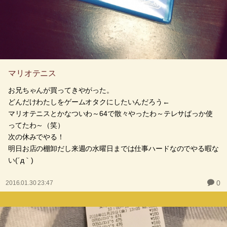
マリオテニス
お兄ちゃんが買ってきやがった。
どんだけわたしをゲームオタクにしたいんだろう←
マリオテニスとかなついわ～64で散々やったわ～テレサばっか使
ってたわ～（笑）
次の休みでやる！
明日お店の棚卸だし来週の水曜日までは仕事ハードなのでやる暇な
い(´д｀)
0
2016.01.30 23:47