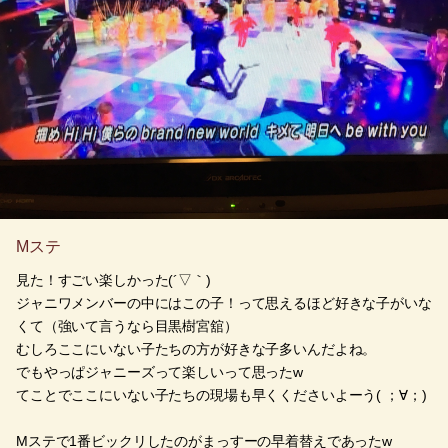
Mステ
見た！すごい楽しかった(´▽｀)
ジャニワメンバーの中にはこの子！って思えるほど好きな子がいな
くて（強いて言うなら目黒樹宮舘）
むしろここにいない子たちの方が好きな子多いんだよね。
でもやっぱジャニーズって楽しいって思ったw
てことでここにいない子たちの現場も早くくださいよーう( ；∀；)
Mステで1番ビックリしたのがまっすーの早着替えであったw