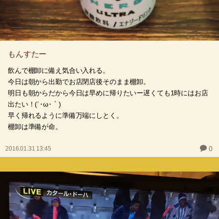
もんすたー
飲んで棚卸に備え気合い入れる。
今日は朝から出勤でお店閉店後そのまま棚卸。
明日も朝からだから今日は早めに帰りたいー遅くても1時にはお店
出たい！(´･ω･｀)
早く帰れるように準備万端にしとく。
棚卸は準備が命。
0
2016.01.31 13:45