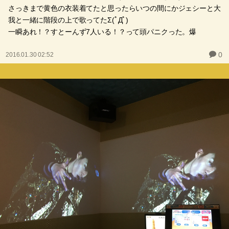
さっきまで黄色の衣装着てたと思ったらいつの間にかジェシーと大
我と一緒に階段の上で歌ってたΣ(ﾟДﾟ)
一瞬あれ！？すとーんず7人いる！？って頭パニクった。爆
0
2016.01.30 02:52