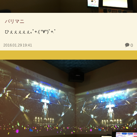
パリマニ
ひぇぇぇぇぇ｡ﾟ+.( °∀°)ﾟ+.ﾟ
0
2016.01.29 19:41