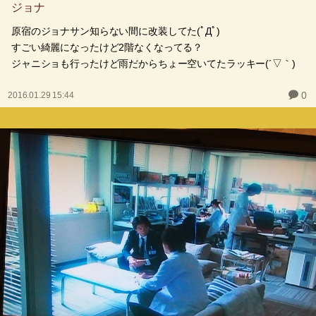
ジョナ
原宿のジョナサン知らない間に改装してた(ﾟДﾟ)
すごい綺麗になったけど2階なくなってる？
ジャニショも行ったけど雨だからちょー空いてたラッキー(´▽｀)
0
2016.01.29 15:44