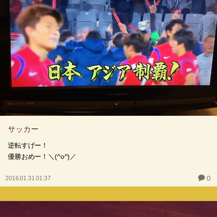
サッカー
逆転すげー！
優勝おめー！＼(^o^)／
0
2016.01.31 01:37