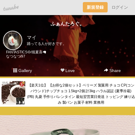
tuna.be
新規登録
ログイン
ふぁんたろぐ。
マイ
踊ってる人が好きです。
FANTASTICS🌻/堀夏喜🦙
なつなつ/97
Gallery
Love
Share
【楽天1位】 【お得な2個セット】ベリーズ 製菓用 チョコ CP(コン
パウンド)チップチョコ 1.5kg×2個 計3kg ハラル認証 (夏季冷蔵)
(PB) 丸菱 手作りバレンタイン 最短翌営業日発送 トッピング 練り込
み 製パン お菓子 材料 業務用