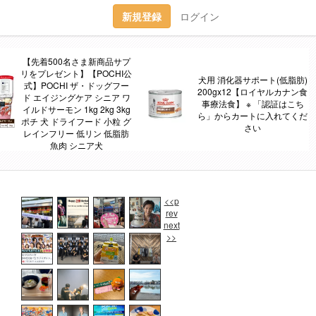
新規登録
ログイン
【先着500名さま新商品サプ
リをプレゼント】【POCHI公
犬用 消化器サポート(低脂肪)
式】POCHI ザ・ドッグフー
200gx12【ロイヤルカナン食
ド エイジングケア シニア ワ
事療法食】 ※ 「認証はこち
イルドサーモン 1kg 2kg 3kg
ら」からカートに入れてくだ
ポチ 犬 ドライフード 小粒 グ
さい
レインフリー 低リン 低脂肪
魚肉 シニア犬
<<p
rev
next
>>