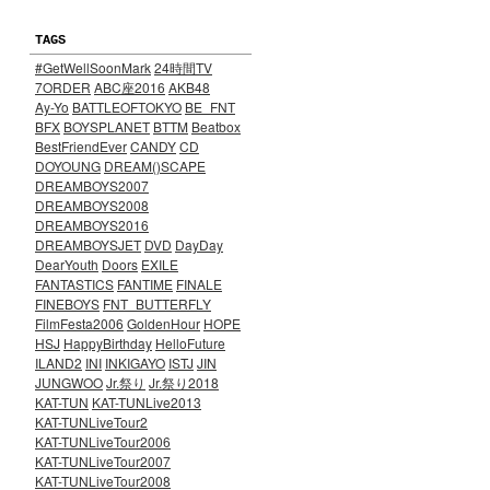
TAGS
#GetWellSoonMark
24時間TV
7ORDER
ABC座2016
AKB48
Ay-Yo
BATTLEOFTOKYO
BE_FNT
BFX
BOYSPLANET
BTTM
Beatbox
BestFriendEver
CANDY
CD
DOYOUNG
DREAM()SCAPE
DREAMBOYS2007
DREAMBOYS2008
DREAMBOYS2016
DREAMBOYSJET
DVD
DayDay
DearYouth
Doors
EXILE
FANTASTICS
FANTIME
FINALE
FINEBOYS
FNT_BUTTERFLY
FilmFesta2006
GoldenHour
HOPE
HSJ
HappyBirthday
HelloFuture
ILAND2
INI
INKIGAYO
ISTJ
JIN
JUNGWOO
Jr.祭り
Jr.祭り2018
KAT-TUN
KAT-TUNLive2013
KAT-TUNLiveTour2
KAT-TUNLiveTour2006
KAT-TUNLiveTour2007
KAT-TUNLiveTour2008