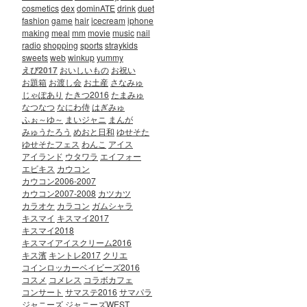
cosmetics
dex
dominATE
drink
duet
fashion
game
hair
icecream
iphone
making
meal
mm
movie
music
nail
radio
shopping
sports
straykids
sweets
web
winkup
yummy
えび2017
おいしいもの
お祝い
お題箱
お渡し会
お土産
さなみゅ
じゃぽあり
たきつ2016
たまみゅ
なつなつ
なにわ侍
はぎみゅ
ふぉ～ゆ～
まいジャニ
まんが
みゅうたろう
めおと日和
ゆせそた
ゆせそたフェス
わんこ
アイス
アイランド
ウタワラ
エイフォー
エビキス
カウコン
カウコン2006-2007
カウコン2007-2008
カツカツ
カラオケ
カラコン
ガムシャラ
キスマイ
キスマイ2017
キスマイ2018
キスマイアイスクリーム2016
キス濱
キントレ2017
クリエ
コインロッカーベイビーズ2016
コスメ
コメレス
コラボカフェ
コンサート
サマステ2016
サマパラ
ジャニーズ
ジャニーズWEST