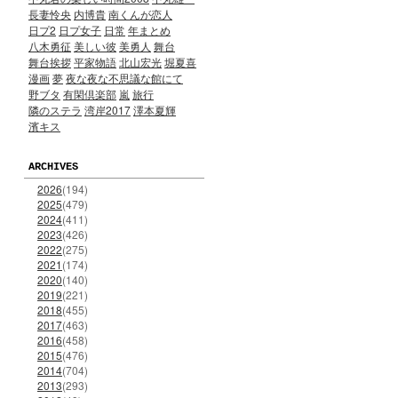
長妻怜央
内博貴
南くんが恋人
日プ2
日プ女子
日常
年まとめ
八木勇征
美しい彼
美勇人
舞台
舞台挨拶
平家物語
北山宏光
堀夏喜
漫画
夢
夜な夜な不思議な館にて
野ブタ
有閑倶楽部
嵐
旅行
隣のステラ
湾岸2017
澤本夏輝
濱キス
ARCHIVES
2026
(194)
2025
(479)
2024
(411)
2023
(426)
2022
(275)
2021
(174)
2020
(140)
2019
(221)
2018
(455)
2017
(463)
2016
(458)
2015
(476)
2014
(704)
2013
(293)