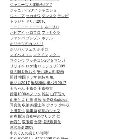
ジャニーズ大運動会2017
ジャニアイ2017
ジャニショ
ジュニア
セカオワ
ダンスク
テレビ
トラジャ
ドリボ2016
ニートニートニート
ネイリパ
ハピアイ
ハロプロ
ファミクラ
ファンパ
プレゾン
ホテル
ホリナツのカンムリ
ホリパカフェス
ポポロ
マイベスコス
マクドン
マクユ
マクンウ
マッチコン2015
マンガ
リリイベ
ロケ地
ロミジュリ2009
愛の唄を歌おう
安井謙太郎
映画
開封
韓国ドラマ
気持ち
亀
亀ソロ2017
亀梨和也
橋パラ2017
玉ちゃん
玉森会
玉森裕太
婚活1000本ノック
雑誌
山下智久
山羊と犬
仕事
事故
疾走(2Baddies)
写真集
収納
純愛上等
少クラ
少年収
上田竜也
情報局
信長のシェフ
新春勝詣
真夜中のプリンス
仁
赤西仁
双眼鏡
台湾
滝沢歌舞伎
滝沢革命2009
中丸くんの楽しい時間2
中丸君の楽しい時間2008
中丸雄一