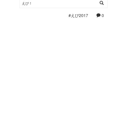
えび！
#えび2017
0