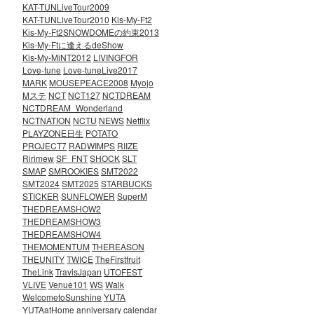
KAT-TUNLiveTour2009
KAT-TUNLiveTour2010
Kis-My-Ft2
Kis-My-Ft2SNOWDOMEの約束2013
Kis-My-Ftに逢えるdeShow
Kis-My-MiNT2012
LIVINGFOR
Love-tune
Love-tuneLive2017
MARK
MOUSEPEACE2008
Myojo
Mステ
NCT
NCT127
NCTDREAM
NCTDREAM_Wonderland
NCTNATION
NCTU
NEWS
Netflix
PLAYZONE日生
POTATO
PROJECT7
RADWIMPS
RIIZE
Ririmew
SF_FNT
SHOCK
SLT
SMAP
SMROOKIES
SMT2022
SMT2024
SMT2025
STARBUCKS
STICKER
SUNFLOWER
SuperM
THEDREAMSHOW2
THEDREAMSHOW3
THEDREAMSHOW4
THEMOMENTUM
THEREASON
THEUNITY
TWICE
TheFirstfruit
TheLink
TravisJapan
UTOFEST
VLIVE
Venue101
WS
Walk
WelcometoSunshine
YUTA
YUTAatHome
anniversary
calendar