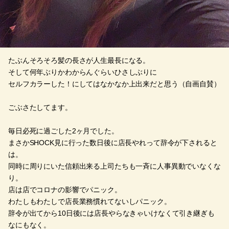
たぶんそろそろ髪の長さが人生最長になる。
そして何年ぶりかわからんぐらいひさしぶりに
セルフカラーした！にしてはなかなか上出来だと思う（自画自賛）
ごぶさたしてます。
毎日必死に過ごした2ヶ月でした。
まさかSHOCK見に行った数日後に店長やれって辞令が下されると
は。
同時に周りにいた信頼出来る上司たちも一斉に人事異動でいなくな
り。
店は店でコロナの影響でパニック。
わたしもわたしで店長業務慣れてないしパニック。
辞令が出てから10日後には店長やらなきゃいけなくて引き継ぎも
なにもなく。