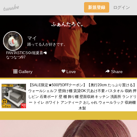
tuna.be
新規登録
ログイン
ふぁんたろぐ。
マイ
踊ってる人が好きです。
FANTASTICS🌻/堀夏喜🦙
なつなつ/97
Gallery
Love
Share
【SALE限定★500円OFFクーポン】【奥行20cm たっぷり置ける】
ウォールシェルフ 壁掛け棚 賃貸OK 穴あけ不要 バスタオル 収納 押
しピン 石膏ボード 壁 棚 飾り棚 壁面収納 キッチン 洗面所 ランドリ
ー トイレ ホワイト アンティーク おしゃれ ウォールラック 収納棚
木製