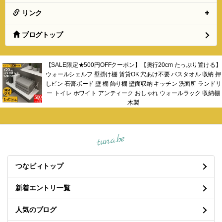
リンク
ブログトップ
【SALE限定★500円OFFクーポン】【奥行20cm たっぷり置ける】
ウォールシェルフ 壁掛け棚 賃貸OK 穴あけ不要 バスタオル 収納 押
しピン 石膏ボード 壁 棚 飾り棚 壁面収納 キッチン 洗面所 ランドリ
ー トイレ ホワイト アンティーク おしゃれ ウォールラック 収納棚
木製
tuna.be
つなビィトップ
新着エントリ一覧
人気のブログ