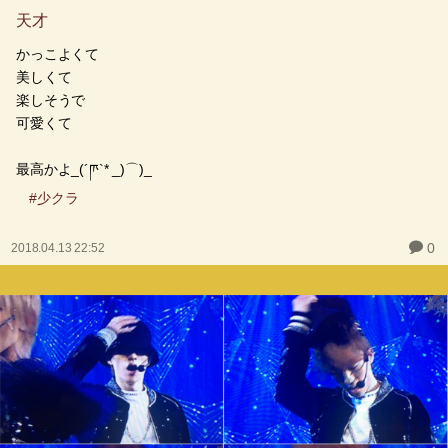
天才
かっこよくて
美しくて
楽しそうで
可愛くて
最高かよ_(´ཫ`* _)⌒)_
#少クラ
0
2018.04.13 22:52