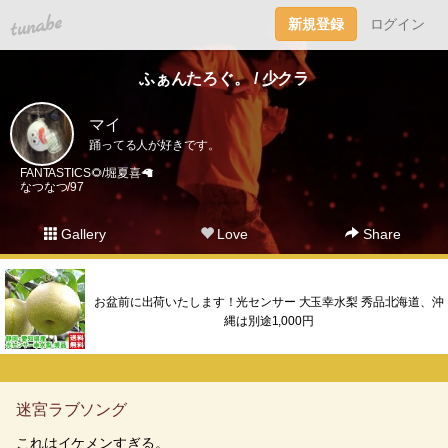
tuna.be
新規登録
ログイン
ふぁんたろぐ。 / 少クラ
マイ
踊ってる人が好きです。
FANTASTICS🌻/堀夏喜🦙
なつなつ/97
Gallery
Love
Share
お盆前に出荷いたします！光センサー 大玉幸水梨 秀品北海道、沖
縄は別途1,000円
迷宮ラブソング
これはイケメンすぎる。