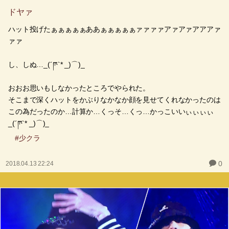
ドヤァ
ハット投げたぁぁぁぁぁああぁぁぁぁぁァァァァアァアァアアアァ
ァァ
し、しぬ…_(´ཫ`* _)⌒)_
おおお思いもしなかったところでやられた。
そこまで深くハットをかぶりなかなか顔を見せてくれなかったのは
この為だったのか…計算か…くっそ…くっ…かっこいいぃぃぃぃ
_(´ཫ`* _)⌒)_
#少クラ
0
2018.04.13 22:24