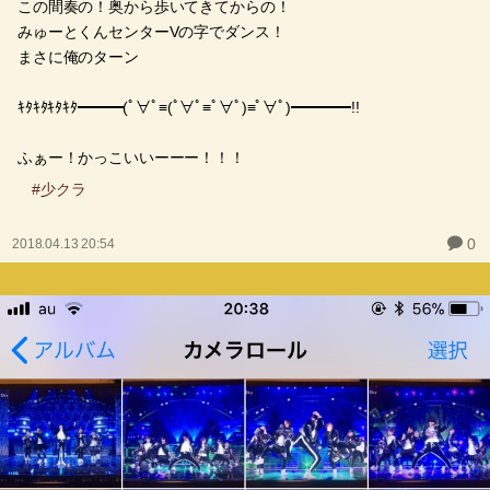
この間奏の！奥から歩いてきてからの！
みゅーとくんセンターVの字でダンス！
まさに俺のターン
ｷﾀｷﾀｷﾀｷﾀ━━━(ﾟ∀ﾟ≡(ﾟ∀ﾟ≡ﾟ∀ﾟ)≡ﾟ∀ﾟ)━━━━!!
ふぁー！かっこいいーーー！！！
#少クラ
0
2018.04.13 20:54