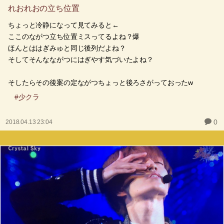
れおれおの立ち位置
ちょっと冷静になって見てみると←
ここのながつ立ち位置ミスってるよね？爆
ほんとははぎみゅと同じ後列だよね？
そしてそんなながつにはぎやす気づいたよね？
そしたらその後案の定ながつちょっと後ろさがっておったw
#少クラ
0
2018.04.13 23:04