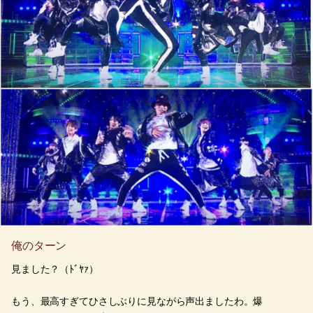
俺のターン
見ました？（ﾄﾞﾔｧ）
もう、最高すぎてひさしぶりに見ながら声出ましたわ。爆