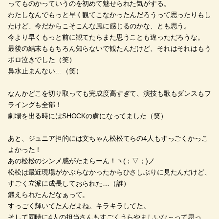
ってものかっていうのを初めて魅せられた気がする。
わたしなんでもっと早く観てこなかったんだろうって思ったりもし
たけど、今だからこそこんな風に感じるのかな、とも思う。
今より早くもっと前に観てたらまた思うことも違っただろうな。
最後の結末ももちろん知らないで観たんだけど、それはそれはもう
ボロ泣きでした（笑）
鼻水止まんない…（笑）
なんかどこを切り取っても完成度高すぎて、演技も歌もダンスもフ
ライングも全部！
劇場を出る時にはSHOCKの虜になってました（笑）
あと、ジュニア担的には文ちゃん松松てらの4人もすっごくかっこ
よかった！
あの松松のシンメ感がたまらーん！ヽ(；▽；)ノ
松松は最近現場がかぶらなかったからひさしぶりに見たんだけど、
すごく立派に成長しておられた…（誰）
鍛えられたんだなぁって。
すっごく輝いてたんだよね。キラキラしてた。
そして同時に4人の担当さんもすごくうらやましいな～って思っ