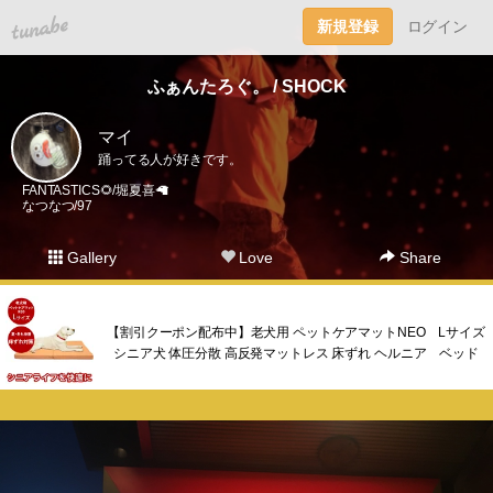
tuna.be
新規登録
ログイン
ふぁんたろぐ。 / SHOCK
マイ
踊ってる人が好きです。
FANTASTICS🌻/堀夏喜🦙
なつなつ/97
Gallery
Love
Share
【割引クーポン配布中】老犬用 ペットケアマットNEO Lサイズ
シニア犬 体圧分散 高反発マットレス 床ずれ ヘルニア ベッド