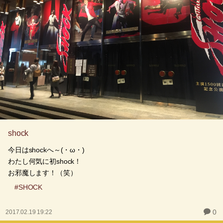
shock
今日はshockへ～(・ω・)
わたし何気に初shock！
お邪魔します！（笑）
#SHOCK
0
2017.02.19 19:22