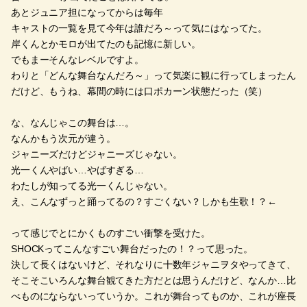
あとジュニア担になってからは毎年
キャストの一覧を見て今年は誰だろ～って気にはなってた。
岸くんとかモロが出てたのも記憶に新しい。
でもまーそんなレベルですよ。
わりと「どんな舞台なんだろ～」って気楽に観に行ってしまったん
だけど、もうね、幕間の時には口ポカーン状態だった（笑）
な、なんじゃこの舞台は…。
なんかもう次元が違う。
ジャニーズだけどジャニーズじゃない。
光一くんやばい…やばすぎる…
わたしが知ってる光一くんじゃない。
え、こんなずっと踊ってるの？すごくない？しかも生歌！？←
って感じでとにかくものすごい衝撃を受けた。
SHOCKってこんなすごい舞台だったの！？って思った。
決して長くはないけど、それなりに十数年ジャニヲタやってきて、
そこそこいろんな舞台観てきた方だとは思うんだけど、なんか…比
べものにならないっていうか。これが舞台ってものか、これが座長