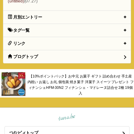
(untitled)
(07.27)
月別エントリー
タグ一覧
リンク
ブログトップ
【10%ポイントバック】お中元 お菓子 ギフト 詰め合わせ 手土産
内祝い お返し お礼 個包装 焼き菓子 洋菓子 スイーツ プレゼント フ
ィナンシェHFM-30N2 フィナンシェ・マドレーヌ詰合せ 2種 19個
入
tuna.be
つなビィトップ