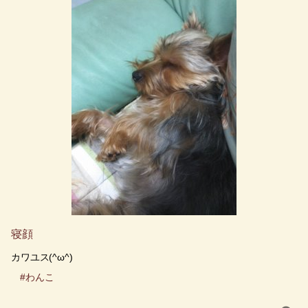
寝顔
カワユス(^ω^)
#わんこ