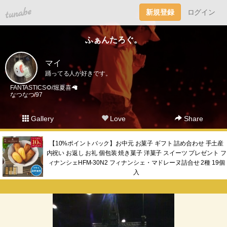
tuna.be
新規登録
ログイン
ふぁんたろぐ。
マイ
踊ってる人が好きです。
FANTASTICS🌻/堀夏喜🦙
なつなつ/97
Gallery
Love
Share
【10%ポイントバック】お中元 お菓子 ギフト 詰め合わせ 手土産
内祝い お返し お礼 個包装 焼き菓子 洋菓子 スイーツ プレゼント フ
ィナンシェHFM-30N2 フィナンシェ・マドレーヌ詰合せ 2種 19個
入