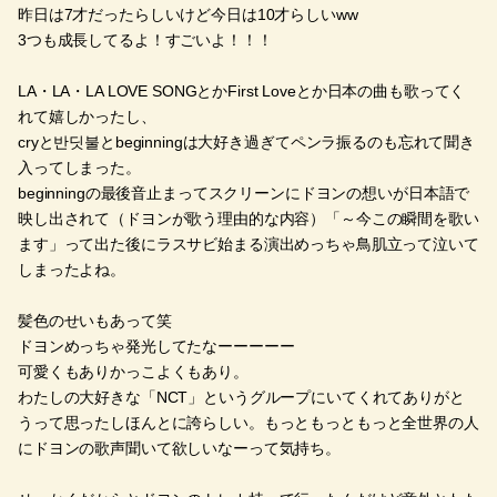
昨日は7才だったらしいけど今日は10才らしいww
3つも成長してるよ！すごいよ！！！
LA・LA・LA LOVE SONGとかFirst Loveとか日本の曲も歌ってく
れて嬉しかったし、
cryと반딧불とbeginningは大好き過ぎてペンラ振るのも忘れて聞き
入ってしまった。
beginningの最後音止まってスクリーンにドヨンの想いが日本語で
映し出されて（ドヨンが歌う理由的な内容）「～今この瞬間を歌い
ます」って出た後にラスサビ始まる演出めっちゃ鳥肌立って泣いて
しまったよね。
髪色のせいもあって笑
ドヨンめっちゃ発光してたなーーーーー
可愛くもありかっこよくもあり。
わたしの大好きな「NCT」というグループにいてくれてありがと
うって思ったしほんとに誇らしい。もっともっともっと全世界の人
にドヨンの歌声聞いて欲しいなーって気持ち。