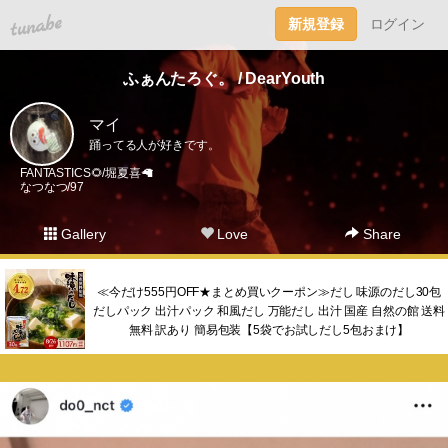
tuna.be
新規登録
ログイン
ふぁんたろぐ。 / DearYouth
マイ
踊ってる人が好きです。
FANTASTICS🌻/堀夏喜🦙
なつなつ/97
Gallery
Love
Share
≪今だけ555円OFF★まとめ買いクーポン≫だし 味源のだし30包
だしパック 出汁パック 和風だし 万能だし 出汁 国産 自然の館 送料
無料 訳あり 簡易包装【5袋でお試しだし5包おまけ】