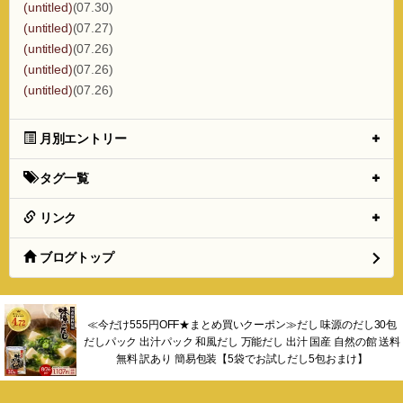
(untitled)
(07.30)
(untitled)
(07.27)
(untitled)
(07.26)
(untitled)
(07.26)
(untitled)
(07.26)
月別エントリー
タグ一覧
リンク
ブログトップ
≪今だけ555円OFF★まとめ買いクーポン≫だし 味源のだし30包
だしパック 出汁パック 和風だし 万能だし 出汁 国産 自然の館 送料
無料 訳あり 簡易包装【5袋でお試しだし5包おまけ】