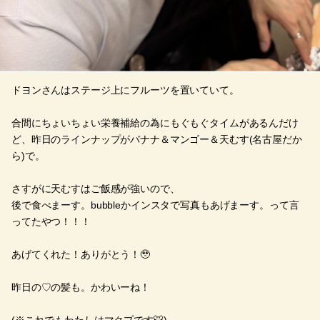
ドヨンさんはステージ上にフルーツを置いていて。
合間にちょいちょい栄養補給の為にもぐもぐタイムがあるんだけ
ど、昨日のラインナップがバナナ＆マンゴー＆天むす(名古屋だか
ら)で。
さすがに天むすはご飯感が強いので、
後で食べまーす。bubbleかインスタで写真もあげまーす。って言
ってたやつ！！！
あげてくれた！ありがとう！🥹
昨日の♡の髪も。かわいーね！
(※これでもわたしはマクプです🐯)