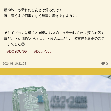
新幹線にも乗れたしあとは帰るだけ！
家に着くまで何事もなく無事に着きますように。
そしてドヨンは横浜と同様めちゃめちゃ発光してたし(髪も衣装も
白だから)、相変わらず口から音源以上だし、名古屋も最高のステ
ージでした🥹
#DOYOUNG
#DearYouth
0
2024.08.10 21:54