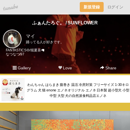
tuna.be
新規登録
ログイン
ふぁんたろぐ。 / SUNFLOWER
マイ
踊ってる人が好きです。
FANTASTICS🌻/堀夏喜🦙
なつなつ/97
Gallery
Love
Share
わんちゃん はらまき 腹巻き 温活 冷房対策 フリーサイズ 1-30キロ
グラム 犬 猫 enone エノネオリジナル エノネ 日本製 超小型犬 小型
中型 大型 犬の自然派食料品店エノネ