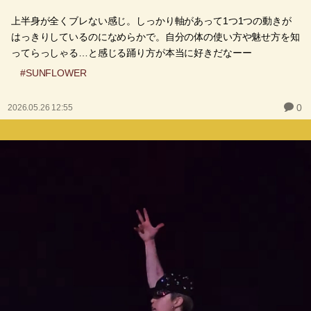
上半身が全くブレない感じ。しっかり軸があって1つ1つの動きが
はっきりしているのになめらかで。自分の体の使い方や魅せ方を知
ってらっしゃる…と感じる踊り方が本当に好きだなーー
#SUNFLOWER
0
2026.05.26 12:55