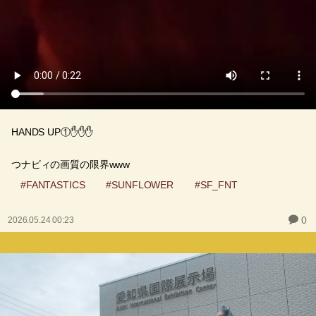
HANDS UP①✋✋✋
つナビィの画質の限界www
#FANTASTICS
#SUNFLOWER
#SF_FNT
0
2026.05.24 00:23