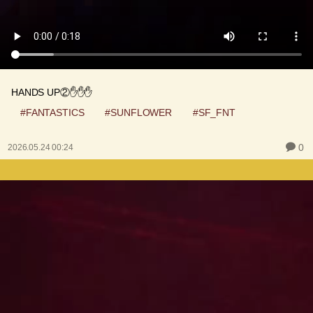
HANDS UP②✋✋✋
#FANTASTICS
#SUNFLOWER
#SF_FNT
0
2026.05.24 00:24