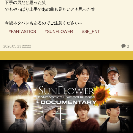
下手の男だと思った笑
でもやっぱり上手であの曲も見たいとも思った笑
今後ネタバレもあるのでご注意ください～
#FANTASTICS
#SUNFLOWER
#SF_FNT
0
2026.05.23 22:22