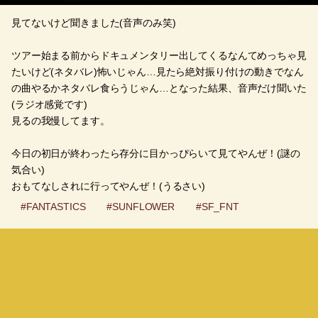
見てないけど聞きました(音声のみ笑)
ツアー始まる前からドキュメンタリー出してくるなんてめっちゃ見
たいけど(ネタバレ)怖いじゃん…見たら絶対振り付けの動きでなん
の曲やるかネタバレ食らうじゃん…となった結果、音声だけ聞いた
(ラジオ感覚です)
見るの我慢してます。
今日の初日が終わったら存分に目かっぴらいて見てやんぜ！(謎の
気合い)
おもてなしされに行ってやんぜ！(うるさい)
#FANTASTICS
#SUNFLOWER
#SF_FNT
0
2026.05.23 11:35