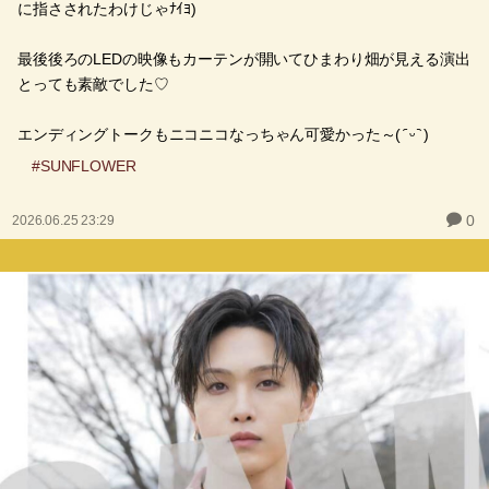
に指さされたわけじゃﾅｲﾖ)
最後後ろのLEDの映像もカーテンが開いてひまわり畑が見える演出
とっても素敵でした♡
エンディングトークもニコニコなっちゃん可愛かった～( ᷇ ᵕ ᷆ )
#SUNFLOWER
0
2026.06.25 23:29